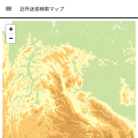
近所迷惑検索マップ
+
−